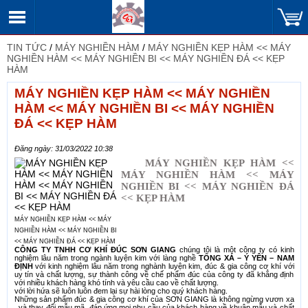
TIN TỨC
/
MÁY NGHIỀN HÀM
/
MÁY NGHIỀN KẸP HÀM << MÁY
NGHIỀN HÀM << MÁY NGHIỀN BI << MÁY NGHIỀN ĐÁ << KẸP
HÀM
MÁY NGHIỀN KẸP HÀM << MÁY NGHIỀN
HÀM << MÁY NGHIỀN BI << MÁY NGHIỀN
ĐÁ << KẸP HÀM
Đăng ngày: 31/03/2022 10:38
MÁY NGHIỀN KẸP HÀM <<
MÁY NGHIỀN HÀM << MÁY
NGHIỀN BI << MÁY NGHIỀN ĐÁ
<< KẸP HÀM
MÁY NGHIỀN KẸP HÀM << MÁY
NGHIỀN HÀM << MÁY NGHIỀN BI
<< MÁY NGHIỀN ĐÁ << KẸP HÀM
CÔNG TY TNHH CƠ KHÍ ĐÚC SƠN GIANG
chúng tôi là một công ty có kinh
nghiệm lâu năm trong ngành luyện kim với làng nghề
TỐNG XÁ – Ý YÊN – NAM
ĐỊNH
với kinh nghiệm lâu năm trong nghành luyện kim, đúc & gia công cơ khí với
uy tín và chất lượng, sự thành công về chế phẩm đúc của công ty đã khẳng định
với nhiều khách hàng khó tính và yêu cầu cao về chất lượng.
với lời hứa sẽ luôn luôn đem lại sự hài lòng cho quý khách hàng.
Những sản phẩm đúc & gia công cơ khí của SƠN GIANG là không ngừng vươn xa
, và thay đổi mẫu mã, đáp ứng mọi nhu cầu của khách hàng về khuân mẫu và chất