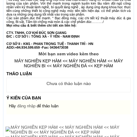
lượng của sản phẩm. Với thế mạnh trong ngành luyện kim lâu năm đội ngũ công
nhân viên kỹ thuật lành nghề, bí quyết làng nghề , áp dụng ứng dụng khoa học thực
tiễn cùng những thiết bị công nghệ máy móc tiên tiến hiện đại. có thể phân tích và
đưa ra những ứng dụng tốt nhất vào trong sản phẩm.
Các sản phẩm đúc thế mạnh. “ Bạc đồng máy, các chi tiết kỹ thuật máy đúc & gia
công, Bi sắt, Tấm lót chống mài mòn & các chế phẩm đúc………./
Mọi nhu cầu & biết thêm chi tiết xin liên hệ:
CTY. TNHH. CƠ KHÍ ĐÚC SƠN GIANG
Đ/C : CƠ SỞ I : TỐNG XÁ - Ý YÊN - NAM ĐỊNH
CƠ SỞ II : KM1 - PHAN TRỌNG TUỆ - THANH TRÌ - HN
ADD:
+84.934.599.659 -
Fax
: 0436473038
Mời bạn xem video kèm theo
MÁY NGHIỀN KẸP HÀM << MÁY NGHIỀN HÀM << MÁY
NGHIỀN BI << MÁY NGHIỀN ĐÁ << KẸP HÀM
THẢO LUẬN
Chưa có thảo luận nào
Ý KIẾN CỦA BẠN
Hãy
đăng nhập
để thảo luận
Tin cùng loại cũ hơn
MÁY NGHIỀN KẸP HÀM << MÁY NGHIỀN HÀM << MÁY
NGHIỀN BI << MÁY NGHIỀN ĐÁ << KẸP HÀM