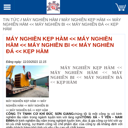
TIN TỨC
/
MÁY NGHIỀN HÀM
/
MÁY NGHIỀN KẸP HÀM << MÁY
NGHIỀN HÀM << MÁY NGHIỀN BI << MÁY NGHIỀN ĐÁ << KẸP
HÀM
MÁY NGHIỀN KẸP HÀM << MÁY NGHIỀN
HÀM << MÁY NGHIỀN BI << MÁY NGHIỀN
ĐÁ << KẸP HÀM
Đăng ngày: 11/10/2021 11:15
MÁY NGHIỀN KẸP HÀM <<
MÁY NGHIỀN HÀM << MÁY
NGHIỀN BI << MÁY NGHIỀN ĐÁ
<< KẸP HÀM
MÁY NGHIỀN KẸP HÀM << MÁY
NGHIỀN HÀM << MÁY NGHIỀN BI
<< MÁY NGHIỀN ĐÁ << KẸP HÀM
CÔNG TY TNHH CƠ KHÍ ĐÚC SƠN GIANG
chúng tôi là một công ty có kinh
nghiệm lâu năm trong ngành luyện kim với làng nghề
TỐNG XÁ – Ý YÊN – NAM
ĐỊNH
với kinh nghiệm lâu năm trong nghành luyện kim, đúc & gia công cơ khí với uy
tín và chất lượng, sự thành công về chế phẩm đúc của công ty đã khẳng định với
nhiều khách hàng khó tính và yêu cầu cao về chất lượng.