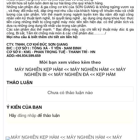
với lời hứa sẽ luôn luôn đem lại sự hài lòng cho quý khách hàng.
Những sản phẩm đúc & gia công cơ khí của SƠN GIANG là không ngừng vươn xa
, và thay đổi mẫu mã, đáp ứng mọi nhu cầu của khách hàng về khuân mẫu và chất
lượng của sản phẩm. Với thế mạnh trong ngành luyện kim lâu năm đội ngũ công
nhân viên kỹ thuật lành nghề, bí quyết làng nghề , áp dụng ứng dụng khoa học thực
tiễn cùng những thiết bị công nghệ máy móc tiên tiến hiện đại. có thể phân tích và
đưa ra những ứng dụng tốt nhất vào trong sản phẩm.
Các sản phẩm đúc thế mạnh. “ Bạc đồng máy, các chi tiết kỹ thuật máy đúc & gia
công, Bi sắt, Tấm lót chống mài mòn & các chế phẩm đúc………./
Mọi nhu cầu & biết thêm chi tiết xin liên hệ:
CTY. TNHH. CƠ KHÍ ĐÚC SƠN GIANG
Đ/C : CƠ SỞ I : TỐNG XÁ - Ý YÊN - NAM ĐỊNH
CƠ SỞ II : KM1 - PHAN TRỌNG TUỆ - THANH TRÌ - HN
ADD:
+84.934.599.659
Mời bạn xem video kèm theo
MÁY NGHIỀN KẸP HÀM << MÁY NGHIỀN HÀM << MÁY
NGHIỀN BI << MÁY NGHIỀN ĐÁ << KẸP HÀM
THẢO LUẬN
Chưa có thảo luận nào
Ý KIẾN CỦA BẠN
Hãy
đăng nhập
để thảo luận
Tin cùng loại cũ hơn
MÁY NGHIỀN KẸP HÀM << MÁY NGHIỀN HÀM << MÁY