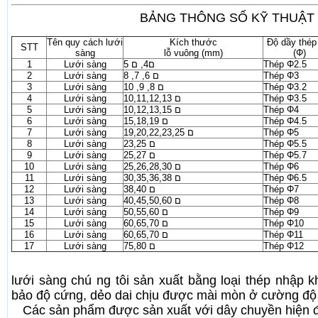
BẢNG THÔNG SỐ KỸ THUẬT
Tên quy cách lưới
Kích thước
Độ dầy thép
STT
sàng
lỗ vuông (mm)
(Φ)
1
Lưới sàng
ם4, ם 5
Thép Φ2.5
2
Lưới sàng
ם 6, 7, 8
Thép Φ3
3
Lưới sàng
ם 8, 9, 10
Thép Φ3.2
4
Lưới sàng
ם 10,11,12,13
Thép Φ3.5
5
Lưới sàng
ם 10,12,13,15
Thép Φ4
6
Lưới sàng
ם 15,18,19
Thép Φ4.5
7
Lưới sàng
ם 19,20,22,23,25
Thép Φ5
8
Lưới sàng
ם 23,25
Thép Φ5.5
9
Lưới sàng
ם 25,27
Thép Φ5.7
10
Lưới sàng
ם 25,26,28,30
Thép Φ6
11
Lưới sàng
ם 30,35,36,38
Thép Φ6.5
12
Lưới sàng
ם 38,40
Thép Φ7
13
Lưới sàng
ם 40,45,50,60
Thép Φ8
14
Lưới sàng
ם 50,55,60
Thép Φ9
15
Lưới sàng
ם 60,65,70
Thép Φ10
16
Lưới sàng
ם 60,65,70
Thép Φ11
17
Lưới sàng
ם 75,80
Thép Φ12
lưới sàng chú ng tôi sản xuất bằng loại thép nhập
bảo độ cứng, dẻo dai chịu được mài mòn ở cường độ
Các sản phẩm được sản xuất với dây chuyền hiện đ