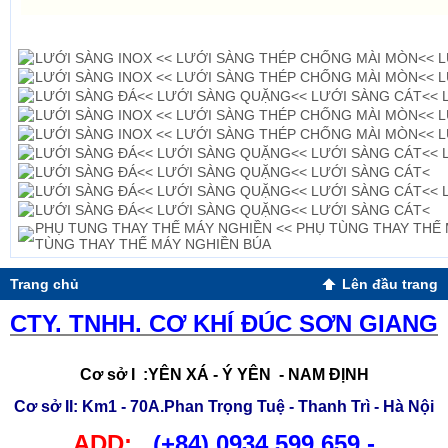
Tin cùng loại cũ hơn
LƯỚI SÀNG INOX << LƯỚI SÀNG THÉP CHỐNG MÀI MÒN<< L
LƯỚI SÀNG INOX << LƯỚI SÀNG THÉP CHỐNG MÀI MÒN<< L
LƯỚI SÀNG ĐÁ<< LƯỚI SÀNG QUẶNG<< LƯỚI SÀNG CÁT<< 
LƯỚI SÀNG INOX << LƯỚI SÀNG THÉP CHỐNG MÀI MÒN<< L
LƯỚI SÀNG INOX << LƯỚI SÀNG THÉP CHỐNG MÀI MÒN<< L
LƯỚI SÀNG ĐÁ<< LƯỚI SÀNG QUẶNG<< LƯỚI SÀNG CÁT<< 
LƯỚI SÀNG ĐÁ<< LƯỚI SÀNG QUẶNG<< LƯỚI SÀNG CÁT<
LƯỚI SÀNG ĐÁ<< LƯỚI SÀNG QUẶNG<< LƯỚI SÀNG CÁT<< 
LƯỚI SÀNG ĐÁ<< LƯỚI SÀNG QUẶNG<< LƯỚI SÀNG CÁT<
PHỤ TUNG THAY THẾ MÁY NGHIỀN << PHỤ TÙNG THAY THẾ 
TÙNG THAY THẾ MÁY NGHIỀN BÚA
Trang chủ
Lên đầu trang
CTY. TNHH. CƠ KHÍ ĐÚC SƠN GIANG
Cơ sở I
:YÊN XÁ - Ý YÊN - NAM ĐỊNH
Cơ sở II
: Km1 - 70A.Phan Trọng Tuệ - Thanh Trì - Hà Nội
ADD:
(+84)
0934.599.659 -