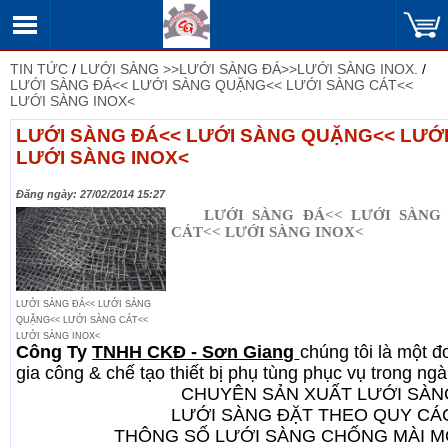
TIN TỨC
/
LƯỚI SÀNG >>LƯỚI SÀNG ĐÁ>>LƯỚI SÀNG INOX.
/
LƯỚI SÀNG ĐÁ<< LƯỚI SÀNG QUẶNG<< LƯỚI SÀNG CÁT<<
LƯỚI SÀNG INOX<
LƯỚI SÀNG ĐÁ<< LƯỚI SÀNG QUẶNG<< LƯỚ
LƯỚI SÀNG INOX<
Đăng ngày: 27/02/2014 15:27
LƯỚI SÀNG ĐÁ<< LƯỚI SÀNG 
CÁT<< LƯỚI SÀNG INOX<
LƯỚI SÀNG ĐÁ<< LƯỚI SÀNG
QUẶNG<< LƯỚI SÀNG CÁT<<
LƯỚI SÀNG INOX<
Công Ty
TNHH
CKĐ - Sơn Giang
chúng tôi là một đ
gia công & chế tạo thiết bị phụ tùng phục vụ trong ng
CHUYÊN SẢN XUẤT LƯỚI SÀN
LƯỚI SÀNG ĐẶT THEO QUY CÁ
THÔNG SỐ LƯỚI SÀNG CHỐNG MÀI M