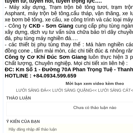
tuyển từ, tuyển nổi, tuyển trọng lực….
- Máy xây dựng, Trạm trộn bê tông tươi, trạm tr
Asphant, máy trộn bê tông,cẩu tháp, vận thăng, xe lu
xe bơm bê tông, xe cẩu, xe công trình và các loại m
- Công ty
CKĐ - Sơn Giang
cung cấp phụ tùng ngàn
xây dựng, dịch vụ tư vấn sửa chữa bảo trì dây chuyề
đá, phụ tùng máy nghiền đá….
- các thiết bị phụ tùng thay thế : Má hàm nghiền cá
đồng cone , tấm mài mòn, các chi tiết đúc & nhông răn
Công ty Cơ Khí Đúc Sơn Giang
luôn thực hiện 3 
Chất lượng, Chuyên nghiệp. Mọi chi tiết xin liên hệ :
ĐC: Km Số 1 - Đường 70A Phan Trọng Tuệ - Thanh 
HOTLINE :
+84.0934.599.659
Mời bạn xem video kèm theo
LƯỚI SÀNG ĐÁ<< LƯỚI SÀNG QUẶNG<< LƯỚI SÀNG CÁT<
THẢO LUẬN
Chưa có thảo luận nào
Ý KIẾN CỦA BẠN
Hãy
đăng nhập
để thảo luận