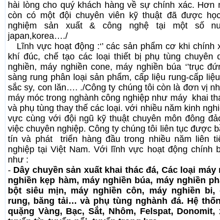
hài lòng cho quý khách hàng về sự chính xác. Hơn 
còn có một đội chuyên viên kỹ thuật đã được học 
nghiệm sản xuất & công nghệ tại một số nướ
japan,korea…./
Lĩnh vực hoạt động :‘’ các sản phẩm cơ khi chính 
khí đúc, chế tạo các loại thiết bị phụ tùng chuyê
nghiền, máy nghiền cone, máy nghiền búa ‘’trục đứ
sàng rung phân loại sản phẩm, cấp liệu rung-cấp liệu
sắc sy, con lăn…. ./Công ty chúng tôi còn là đơn vị nh
máy móc trong nghành công nghiệp như máy khai th
và phụ tùng thay thế các loại. với nhiều năm kinh nghi
vực cùng với đội ngũ kỹ thuật chuyên môn đông đả
việc chuyên nghiệp. Công ty chúng tôi liên tục được 
tín và phát triển hàng đầu trong nhiều năm liên 
nghiệp tại Việt Nam. Với lĩnh vực hoạt động chính
như :
-
Dây chuyền sản xuất khai thác đá, Các loại máy
nghiền kẹp hàm, máy nghiền búa, máy nghiền ph
bột siêu mịn, máy nghiền côn, máy nghiền bi, 
rung, băng tải… và phụ tùng nghành đá. Hệ thố
quặng Vàng, Bạc, Sắt, Nhôm, Felspat, Donomit, 