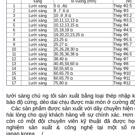
sàng
lỗ vuông (mm)
(Φ)
1
Lưới sàng
ם4, ם 5
Thép Φ2.5
2
Lưới sàng
ם 6, 7, 8
Thép Φ3
3
Lưới sàng
ם 8, 9, 10
Thép Φ3.2
4
Lưới sàng
ם 10,11,12,13
Thép Φ3.5
5
Lưới sàng
ם 10,12,13,15
Thép Φ4
6
Lưới sàng
ם 15,18,19
Thép Φ4.5
7
Lưới sàng
ם 19,20,22,23,25
Thép Φ5
8
Lưới sàng
ם 23,25
Thép Φ5.5
9
Lưới sàng
ם 25,27
Thép Φ5.7
10
Lưới sàng
ם 25,26,28,30
Thép Φ6
11
Lưới sàng
ם 30,35,36,38
Thép Φ6.5
12
Lưới sàng
ם 38,40
Thép Φ7
13
Lưới sàng
ם 40,45,50,60
Thép Φ8
14
Lưới sàng
ם 50,55,60
Thép Φ9
15
Lưới sàng
ם 60,65,70
Thép Φ10
16
Lưới sàng
ם 60,65,70
Thép Φ11
17
Lưới sàng
ם 75,80
Thép Φ12
lưới sàng chú ng tôi sản xuất bằng loại thép nhập
bảo độ cứng, dẻo dai chịu được mài mòn ở cường độ
Các sản phẩm được sản xuất với dây chuyền hiện 
hài lòng cho quý khách hàng về sự chính xác. Hơn 
còn có một đội chuyên viên kỹ thuật đã được học
nghiệm sản xuất & công nghệ tại một số nướ
japan,korea…./