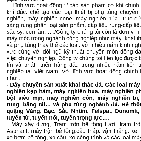
Lĩnh vực hoạt động :‘’ các sản phẩm cơ khi chính
khí đúc, chế tạo các loại thiết bị phụ tùng chuy
nghiền, máy nghiền cone, máy nghiền búa ‘’trục đứ
sàng rung phân loại sản phẩm, cấp liệu rung-cấp liệu
sắc sy, con lăn…. ./Công ty chúng tôi còn là đơn vị n
máy móc trong nghành công nghiệp như máy khai t
và phụ tùng thay thế các loại. với nhiều năm kinh ngh
vực cùng với đội ngũ kỹ thuật chuyên môn đông đ
việc chuyên nghiệp. Công ty chúng tôi liên tục được 
tín và phát triển hàng đầu trong nhiều năm liên
nghiệp tại Việt Nam. Với lĩnh vực hoạt động chính
như :
-
Dây chuyền sản xuất khai thác đá, Các loại máy
nghiền kẹp hàm, máy nghiền búa, máy nghiền ph
bột siêu mịn, máy nghiền côn, máy nghiền bi, 
rung, băng tải… và phụ tùng nghành đá. Hệ thố
quặng Vàng, Bạc, Sắt, Nhôm, Felspat, Donomit,
tuyển từ, tuyển nổi, tuyển trọng lực….
- Máy xây dựng, Trạm trộn bê tông tươi, trạm tr
Asphant, máy trộn bê tông,cẩu tháp, vận thăng, xe lu
xe bơm bê tông, xe cẩu, xe công trình và các loại 