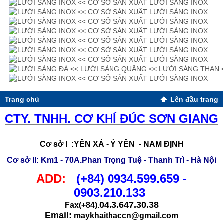
LƯỚI SÀNG INOX << CƠ SỞ SẢN XUẤT LƯỚI SÀNG INOX
LƯỚI SÀNG INOX << CƠ SỞ SẢN XUẤT LƯỚI SÀNG INOX
LƯỚI SÀNG INOX << CƠ SỞ SẢN XUẤT LƯỚI SÀNG INOX
LƯỚI SÀNG INOX << CƠ SỞ SẢN XUẤT LƯỚI SÀNG INOX
LƯỚI SÀNG INOX << CƠ SỞ SẢN XUẤT LƯỚI SÀNG INOX
LƯỚI SÀNG INOX << CƠ SỞ SẢN XUẤT LƯỚI SÀNG INOX
LƯỚI SÀNG INOX << CƠ SỞ SẢN XUẤT LƯỚI SÀNG INOX
LƯỚI SÀNG ĐÁ << LƯỚI SÀNG QUẶNG << LƯỚI SÀNG THAN 
LƯỚI SÀNG INOX << CƠ SỞ SẢN XUẤT LƯỚI SÀNG INOX
Trang chủ
Lên đầu trang
CTY. TNHH. CƠ KHÍ ĐÚC SƠN GIANG
Cơ sở I
:YÊN XÁ - Ý YÊN - NAM ĐỊNH
Cơ sở II
: Km1 - 70A.Phan Trọng Tuệ - Thanh Trì - Hà Nội
ADD:
(+84)
0934.599.659 -
0903.210.133
04.3.647.30.38
Fax(+84).
Email:
maykhaithaccn@gmail.com