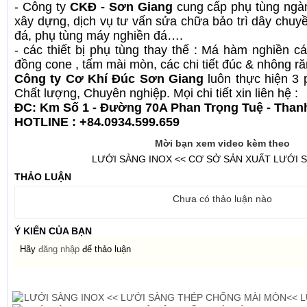
- Công ty
CKĐ - Sơn Giang
cung cấp phụ tùng ngà
xây dựng, dịch vụ tư vấn sửa chữa bảo trì dây chuyề
đá, phụ tùng máy nghiền đá….
- các thiết bị phụ tùng thay thế : Má hàm nghiền cá
đồng cone , tấm mài mòn, các chi tiết đúc & nhông ră
Công ty Cơ Khí Đúc Sơn Giang
luôn thực hiện 3 
Chất lượng, Chuyên nghiệp. Mọi chi tiết xin liên hệ :
ĐC: Km Số 1 - Đường 70A Phan Trọng Tuệ - Thanh 
HOTLINE :
+84.0934.599.659
Mời bạn xem video kèm theo
LƯỚI SÀNG INOX << CƠ SỞ SẢN XUẤT LƯỚI 
THẢO LUẬN
Chưa có thảo luận nào
Ý KIẾN CỦA BẠN
Hãy
đăng nhập
để thảo luận
Tin cùng loại cũ hơn
LƯỚI SÀNG INOX << LƯỚI SÀNG THÉP CHỐNG MÀI MÒN<< L