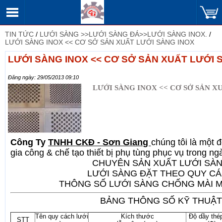
TIN TỨC
/
LƯỚI SÀNG >>LƯỚI SÀNG ĐÁ>>LƯỚI SÀNG INOX.
/
LƯỚI SÀNG INOX << CƠ SỞ SẢN XUẤT LƯỚI SÀNG INOX
LƯỚI SÀNG INOX << CƠ SỞ SẢN XUẤT LƯỚI 
Đăng ngày: 29/05/2013 09:10
LƯỚI SÀNG INOX << CƠ SỞ SẢN X
Công Ty
TNHH
CKĐ - Sơn Giang
chúng tôi là một 
gia công & chế tạo thiết bị phụ tùng phục vụ trong n
CHUYÊN SẢN XUẤT LƯỚI SÀ
LƯỚI SÀNG ĐẶT THEO QUY C
THÔNG SỐ LƯỚI SÀNG CHỐNG MÀI 
BẢNG THÔNG SỐ KỸ THUẬT
Tên quy cách lưới
Kích thước
Độ dầy thép
STT